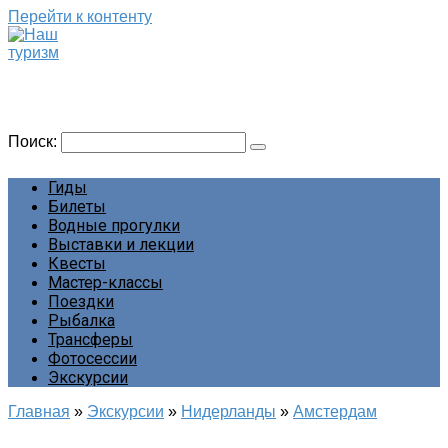
Перейти к контенту
Наш туризм
Сайт о наших путешествиях
Поиск:
Гиды
Билеты
Водные прогулки
Выставки и лекции
Квесты
Мастер-классы
Поездки
Рыбалка
Трансферы
Фотосессии
Экскурсии
Главная
»
Экскурсии
»
Нидерланды
»
Амстердам