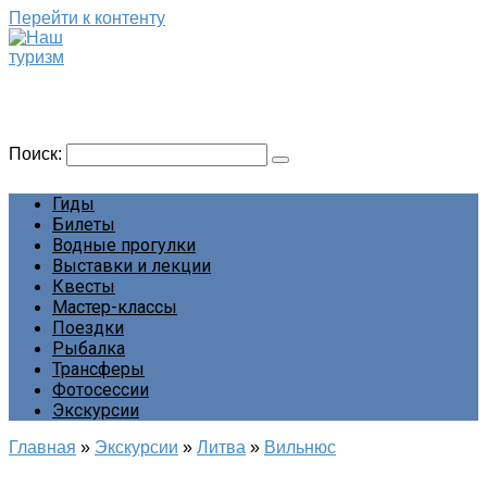
Перейти к контенту
Наш туризм
Сайт о наших путешествиях
Поиск:
Гиды
Билеты
Водные прогулки
Выставки и лекции
Квесты
Мастер-классы
Поездки
Рыбалка
Трансферы
Фотосессии
Экскурсии
Главная
»
Экскурсии
»
Литва
»
Вильнюс