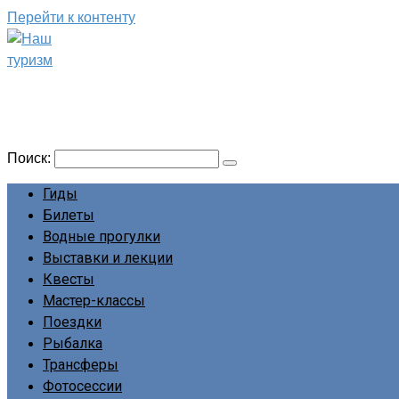
Перейти к контенту
Наш туризм
Сайт о наших путешествиях
Поиск:
Гиды
Билеты
Водные прогулки
Выставки и лекции
Квесты
Мастер-классы
Поездки
Рыбалка
Трансферы
Фотосессии