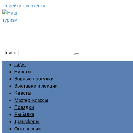
Перейти к контенту
Наш туризм
Сайт о наших путешествиях
Поиск:
Гиды
Билеты
Водные прогулки
Выставки и лекции
Квесты
Мастер-классы
Поездки
Рыбалка
Трансферы
Фотосессии