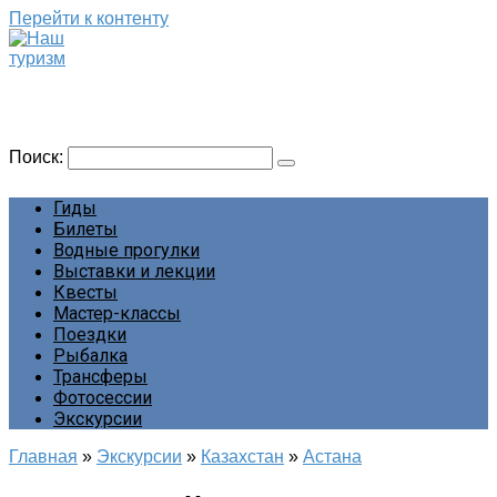
Перейти к контенту
Наш туризм
Сайт о наших путешествиях
Поиск:
Гиды
Билеты
Водные прогулки
Выставки и лекции
Квесты
Мастер-классы
Поездки
Рыбалка
Трансферы
Фотосессии
Экскурсии
Главная
»
Экскурсии
»
Казахстан
»
Астана