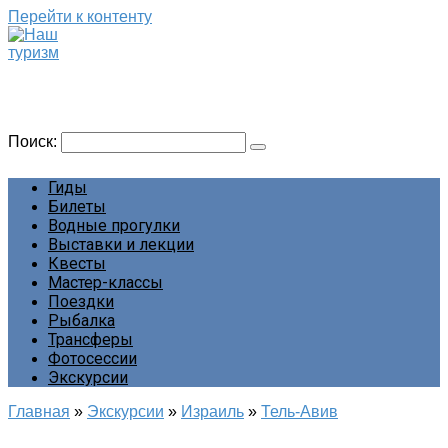
Перейти к контенту
Наш туризм
Сайт о наших путешествиях
Поиск:
Гиды
Билеты
Водные прогулки
Выставки и лекции
Квесты
Мастер-классы
Поездки
Рыбалка
Трансферы
Фотосессии
Экскурсии
Главная
»
Экскурсии
»
Израиль
»
Тель-Авив