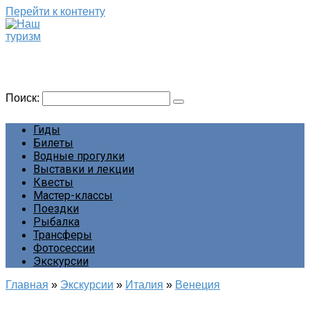
Перейти к контенту
Наш туризм
Сайт о наших путешествиях
Поиск:
Гиды
Билеты
Водные прогулки
Выставки и лекции
Квесты
Мастер-классы
Поездки
Рыбалка
Трансферы
Фотосессии
Экскурсии
Главная
»
Экскурсии
»
Италия
»
Венеция