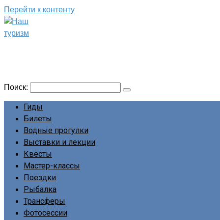
Перейти к контенту
Наш туризм
Сайт о наших путешествиях
Поиск:
Гиды
Билеты
Водные прогулки
Выставки и лекции
Квесты
Мастер-классы
Поездки
Рыбалка
Трансферы
Фотосессии