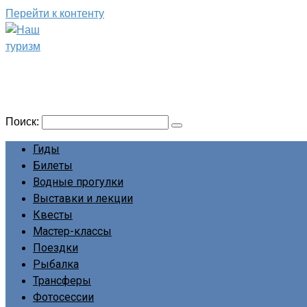
Перейти к контенту
Наш туризм
Сайт о наших путешествиях
Поиск:
Гиды
Билеты
Водные прогулки
Выставки и лекции
Квесты
Мастер-классы
Поездки
Рыбалка
Трансферы
Фотосессии