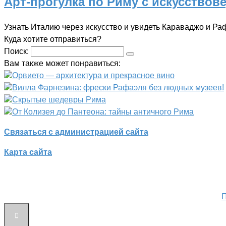
Арт-прогулка по Риму с искусствов
Узнать Италию через искусство и увидеть Караваджо и Ра
Куда хотите отправиться?
Поиск:
Вам также может понравиться:
Орвието — архитектура и прекрасное вино
Вилла Фарнезина: фрески Рафаэля без людных музеев!
Скрытые шедевры Рима
От Колизея до Пантеона: тайны античного Рима
Связаться с администрацией сайта
Карта сайта
П