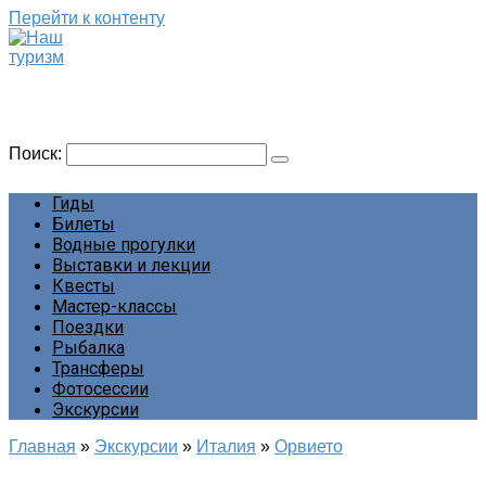
Перейти к контенту
Наш туризм
Сайт о наших путешествиях
Поиск:
Гиды
Билеты
Водные прогулки
Выставки и лекции
Квесты
Мастер-классы
Поездки
Рыбалка
Трансферы
Фотосессии
Экскурсии
Главная
»
Экскурсии
»
Италия
»
Орвието