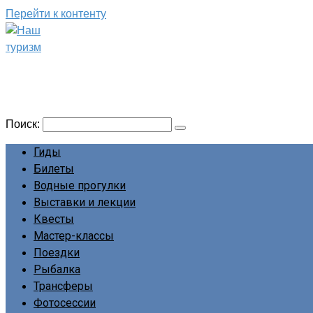
Перейти к контенту
Наш туризм
Сайт о наших путешествиях
Поиск:
Гиды
Билеты
Водные прогулки
Выставки и лекции
Квесты
Мастер-классы
Поездки
Рыбалка
Трансферы
Фотосессии