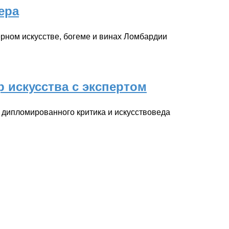
ера
ерном искусстве, богеме и винах Ломбардии
р искусства с экспертом
 дипломированного критика и искусствоведа