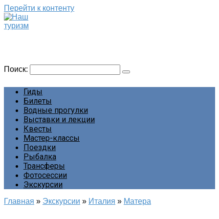
Перейти к контенту
Наш туризм
Сайт о наших путешествиях
Поиск:
Гиды
Билеты
Водные прогулки
Выставки и лекции
Квесты
Мастер-классы
Поездки
Рыбалка
Трансферы
Фотосессии
Экскурсии
Главная
»
Экскурсии
»
Италия
»
Матера