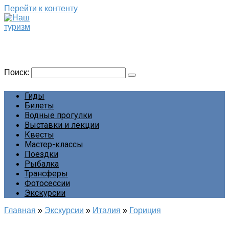
Перейти к контенту
Наш туризм
Сайт о наших путешествиях
Поиск:
Гиды
Билеты
Водные прогулки
Выставки и лекции
Квесты
Мастер-классы
Поездки
Рыбалка
Трансферы
Фотосессии
Экскурсии
Главная
»
Экскурсии
»
Италия
»
Гориция