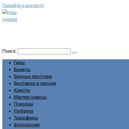
Перейти к контенту
Наш туризм
Сайт о наших путешествиях
Поиск:
Гиды
Билеты
Водные прогулки
Выставки и лекции
Квесты
Мастер-классы
Поездки
Рыбалка
Трансферы
Фотосессии