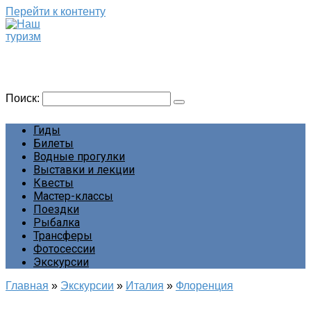
Перейти к контенту
Наш туризм
Сайт о наших путешествиях
Поиск:
Гиды
Билеты
Водные прогулки
Выставки и лекции
Квесты
Мастер-классы
Поездки
Рыбалка
Трансферы
Фотосессии
Экскурсии
Главная
»
Экскурсии
»
Италия
»
Флоренция