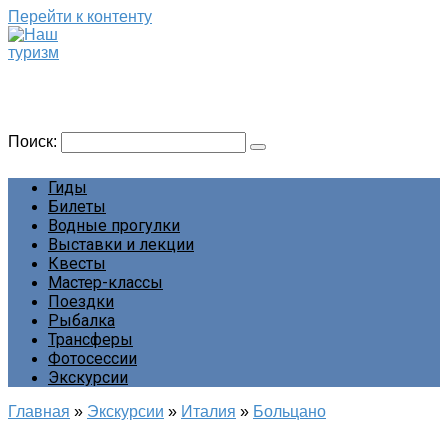
Перейти к контенту
Наш туризм
Сайт о наших путешествиях
Поиск:
Гиды
Билеты
Водные прогулки
Выставки и лекции
Квесты
Мастер-классы
Поездки
Рыбалка
Трансферы
Фотосессии
Экскурсии
Главная
»
Экскурсии
»
Италия
»
Больцано