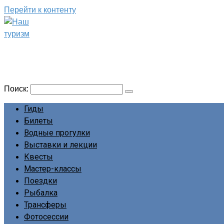
Перейти к контенту
Наш туризм
Сайт о наших путешествиях
Поиск:
Гиды
Билеты
Водные прогулки
Выставки и лекции
Квесты
Мастер-классы
Поездки
Рыбалка
Трансферы
Фотосессии