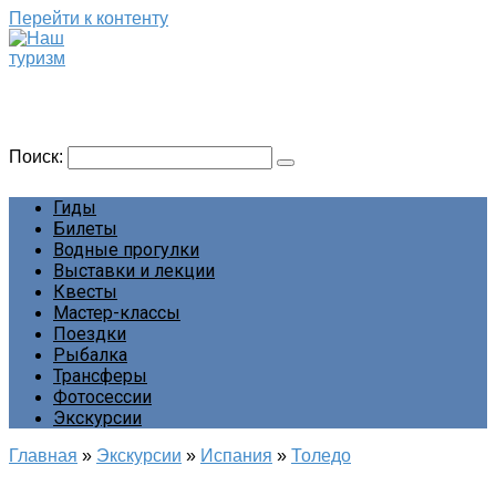
Перейти к контенту
Наш туризм
Сайт о наших путешествиях
Поиск:
Гиды
Билеты
Водные прогулки
Выставки и лекции
Квесты
Мастер-классы
Поездки
Рыбалка
Трансферы
Фотосессии
Экскурсии
Главная
»
Экскурсии
»
Испания
»
Толедо