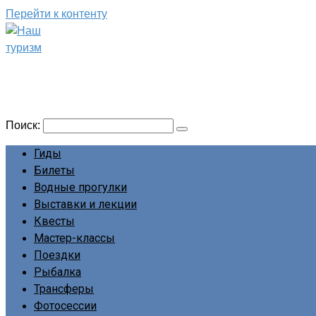
Перейти к контенту
Наш туризм
Сайт о наших путешествиях
Поиск:
Гиды
Билеты
Водные прогулки
Выставки и лекции
Квесты
Мастер-классы
Поездки
Рыбалка
Трансферы
Фотосессии