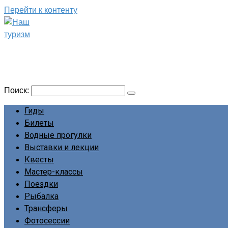
Перейти к контенту
Наш туризм
Сайт о наших путешествиях
Поиск:
Гиды
Билеты
Водные прогулки
Выставки и лекции
Квесты
Мастер-классы
Поездки
Рыбалка
Трансферы
Фотосессии