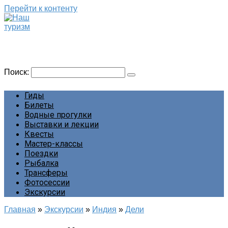
Перейти к контенту
Наш туризм
Сайт о наших путешествиях
Поиск:
Гиды
Билеты
Водные прогулки
Выставки и лекции
Квесты
Мастер-классы
Поездки
Рыбалка
Трансферы
Фотосессии
Экскурсии
Главная
»
Экскурсии
»
Индия
»
Дели