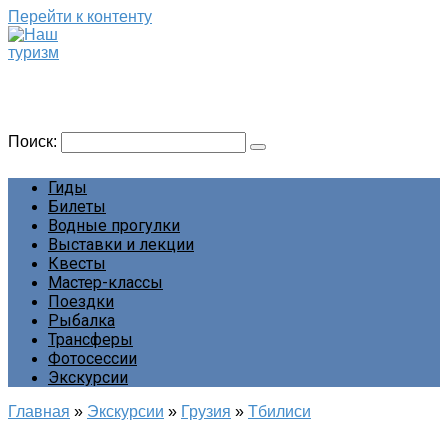
Перейти к контенту
Наш туризм
Сайт о наших путешествиях
Поиск:
Гиды
Билеты
Водные прогулки
Выставки и лекции
Квесты
Мастер-классы
Поездки
Рыбалка
Трансферы
Фотосессии
Экскурсии
Главная
»
Экскурсии
»
Грузия
»
Тбилиси