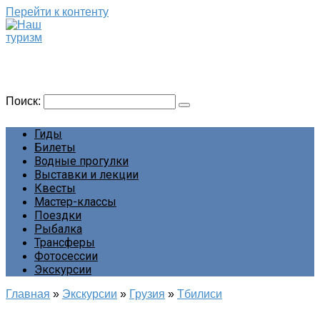
Перейти к контенту
Наш туризм
Сайт о наших путешествиях
Поиск:
Гиды
Билеты
Водные прогулки
Выставки и лекции
Квесты
Мастер-классы
Поездки
Рыбалка
Трансферы
Фотосессии
Экскурсии
Главная
»
Экскурсии
»
Грузия
»
Тбилиси