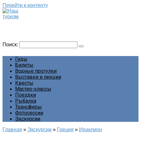
Перейти к контенту
Наш туризм
Сайт о наших путешествиях
Поиск:
Гиды
Билеты
Водные прогулки
Выставки и лекции
Квесты
Мастер-классы
Поездки
Рыбалка
Трансферы
Фотосессии
Экскурсии
Главная
»
Экскурсии
»
Греция
»
Ираклион