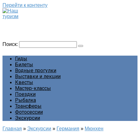
Перейти к контенту
Наш туризм
Сайт о наших путешествиях
Поиск:
Гиды
Билеты
Водные прогулки
Выставки и лекции
Квесты
Мастер-классы
Поездки
Рыбалка
Трансферы
Фотосессии
Экскурсии
Главная
»
Экскурсии
»
Германия
»
Мюнхен