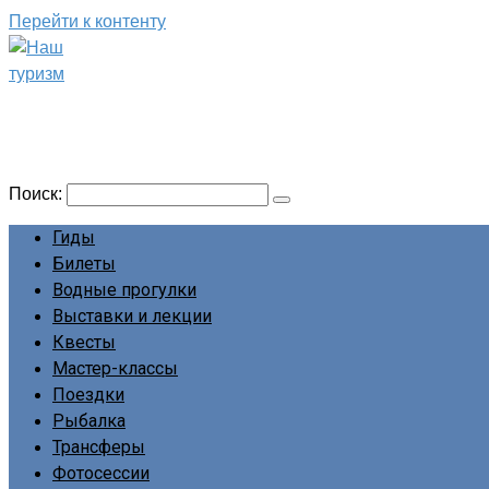
Перейти к контенту
Наш туризм
Сайт о наших путешествиях
Поиск:
Гиды
Билеты
Водные прогулки
Выставки и лекции
Квесты
Мастер-классы
Поездки
Рыбалка
Трансферы
Фотосессии