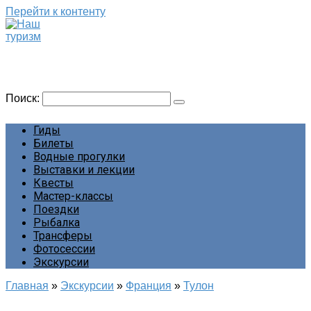
Перейти к контенту
Наш туризм
Сайт о наших путешествиях
Поиск:
Гиды
Билеты
Водные прогулки
Выставки и лекции
Квесты
Мастер-классы
Поездки
Рыбалка
Трансферы
Фотосессии
Экскурсии
Главная
»
Экскурсии
»
Франция
»
Тулон