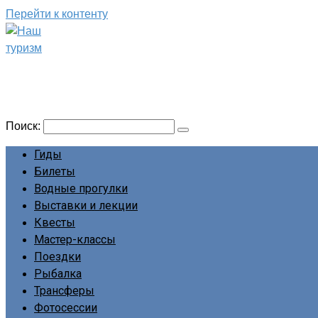
Перейти к контенту
Наш туризм
Сайт о наших путешествиях
Поиск:
Гиды
Билеты
Водные прогулки
Выставки и лекции
Квесты
Мастер-классы
Поездки
Рыбалка
Трансферы
Фотосессии