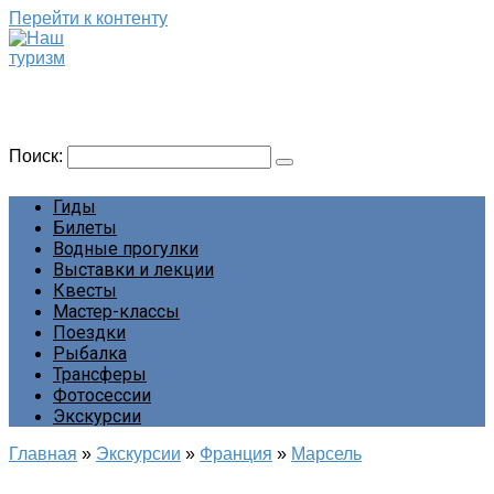
Перейти к контенту
Наш туризм
Сайт о наших путешествиях
Поиск:
Гиды
Билеты
Водные прогулки
Выставки и лекции
Квесты
Мастер-классы
Поездки
Рыбалка
Трансферы
Фотосессии
Экскурсии
Главная
»
Экскурсии
»
Франция
»
Марсель