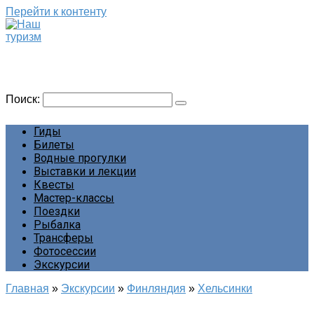
Перейти к контенту
Наш туризм
Сайт о наших путешествиях
Поиск:
Гиды
Билеты
Водные прогулки
Выставки и лекции
Квесты
Мастер-классы
Поездки
Рыбалка
Трансферы
Фотосессии
Экскурсии
Главная
»
Экскурсии
»
Финляндия
»
Хельсинки