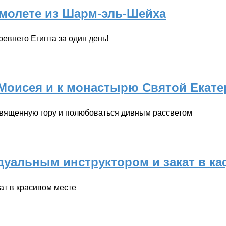
амолете из Шарм-эль-Шейха
евнего Египта за один день!
 Моисея и к монастырю Святой Екат
священную гору и полюбоваться дивным рассветом
идуальным инструктором и закат в ка
ат в красивом месте