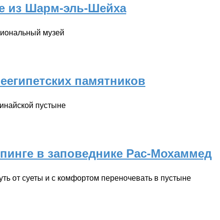
е из Шарм-эль-Шейха
ациональный музей
неегипетских памятников
инайской пустыне
емпинге в заповеднике Рас-Мохаммед
ь от суеты и с комфортом переночевать в пустыне