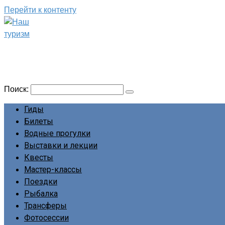
Перейти к контенту
Наш туризм
Сайт о наших путешествиях
Поиск:
Гиды
Билеты
Водные прогулки
Выставки и лекции
Квесты
Мастер-классы
Поездки
Рыбалка
Трансферы
Фотосессии