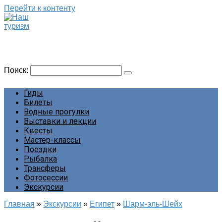
Перейти к контенту
Наш туризм
Сайт о наших путешествиях
Поиск:
Гиды
Билеты
Водные прогулки
Выставки и лекции
Квесты
Мастер-классы
Поездки
Рыбалка
Трансферы
Фотосессии
Экскурсии
Главная
»
Экскурсии
»
Египет
»
Шарм-эль-Шейх