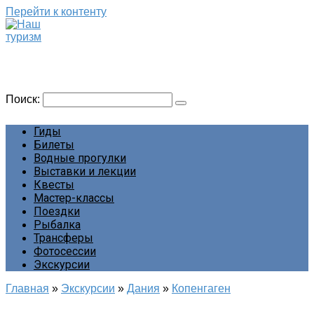
Перейти к контенту
Наш туризм
Сайт о наших путешествиях
Поиск:
Гиды
Билеты
Водные прогулки
Выставки и лекции
Квесты
Мастер-классы
Поездки
Рыбалка
Трансферы
Фотосессии
Экскурсии
Главная
»
Экскурсии
»
Дания
»
Копенгаген