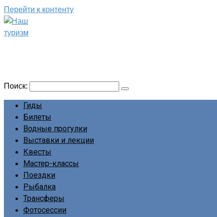
Перейти к контенту
Наш туризм
Сайт о наших путешествиях
Поиск:
Гиды
Билеты
Водные прогулки
Выставки и лекции
Квесты
Мастер-классы
Поездки
Рыбалка
Трансферы
Фотосессии