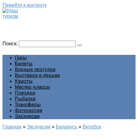
Перейти к контенту
Наш туризм
Сайт о наших путешествиях
Поиск:
Гиды
Билеты
Водные прогулки
Выставки и лекции
Квесты
Мастер-классы
Поездки
Рыбалка
Трансферы
Фотосессии
Экскурсии
Главная
»
Экскурсии
»
Беларусь
»
Витебск