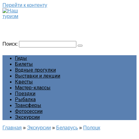
Перейти к контенту
Наш туризм
Сайт о наших путешествиях
Поиск:
Гиды
Билеты
Водные прогулки
Выставки и лекции
Квесты
Мастер-классы
Поездки
Рыбалка
Трансферы
Фотосессии
Экскурсии
Главная
»
Экскурсии
»
Беларусь
»
Полоцк