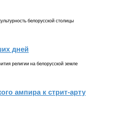
культурность белорусской столицы
ших дней
вития религии на белорусской земле
ого ампира к стрит-арту