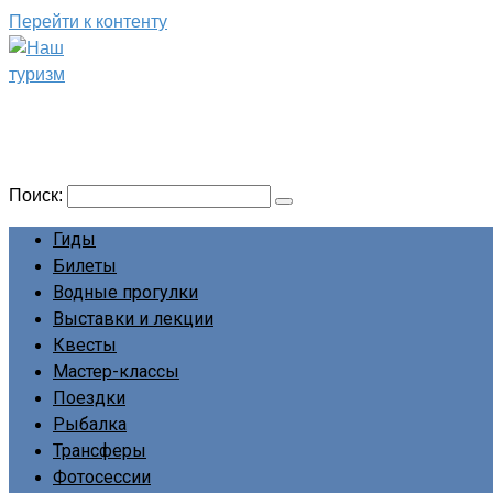
Перейти к контенту
Наш туризм
Сайт о наших путешествиях
Поиск:
Гиды
Билеты
Водные прогулки
Выставки и лекции
Квесты
Мастер-классы
Поездки
Рыбалка
Трансферы
Фотосессии