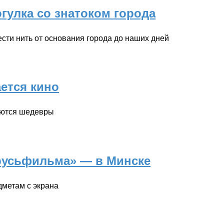
гулка со знатоком города
ти нить от основания города до наших дней
ется кино
даются шедевры
русьфильма» — в Минске
дметам с экрана