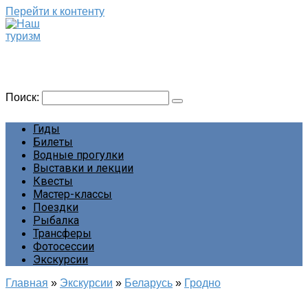
Перейти к контенту
Наш туризм
Сайт о наших путешествиях
Поиск:
Гиды
Билеты
Водные прогулки
Выставки и лекции
Квесты
Мастер-классы
Поездки
Рыбалка
Трансферы
Фотосессии
Экскурсии
Главная
»
Экскурсии
»
Беларусь
»
Гродно