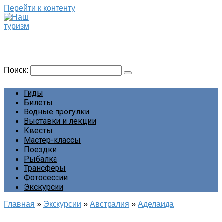
Перейти к контенту
Наш туризм
Сайт о наших путешествиях
Поиск:
Гиды
Билеты
Водные прогулки
Выставки и лекции
Квесты
Мастер-классы
Поездки
Рыбалка
Трансферы
Фотосессии
Экскурсии
Главная
»
Экскурсии
»
Австралия
»
Аделаида