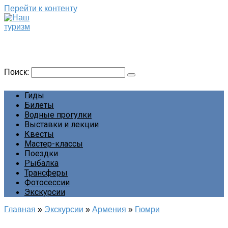
Перейти к контенту
Наш туризм
Сайт о наших путешествиях
Поиск:
Гиды
Билеты
Водные прогулки
Выставки и лекции
Квесты
Мастер-классы
Поездки
Рыбалка
Трансферы
Фотосессии
Экскурсии
Главная
»
Экскурсии
»
Армения
»
Гюмри