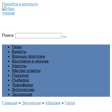
Перейти к контенту
Наш туризм
Сайт о наших путешествиях
Поиск:
Гиды
Билеты
Водные прогулки
Выставки и лекции
Квесты
Мастер-классы
Поездки
Рыбалка
Трансферы
Фотосессии
Экскурсии
Главная
»
Экскурсии
»
Абхазия
»
Гагра